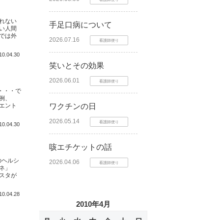
れない
手足口病について
い人間
では外
2026.07.16
看護師便り
10.04.30
笑いとその効果
2026.06.01
看護師便り
・・・で
例、
エント
ワクチンの日
2026.05.14
看護師便り
10.04.30
咳エチケットの話
のヘルシ
2026.04.06
看護師便り
ネ」
スタが
10.04.28
2010年4月