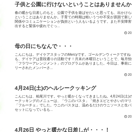
子供と公園に行けないということはありませんか
春の暖かな日差しのもと、公園で子供を遊ばせたいと思っても、出かけら
ということはありませんか。子育ての時期は軽いうつや不安が原因で新し
関係やコミュニケーションが負担という人もいるようです。また不安障害
出すると緊張や疲れでぐっ...
20
母の日にちなんで・・・
こんにちは。デイケアスタッフのMercyです。ゴールデンウィークですね
も、デイケアは普段通りの活動です！月末の木曜日ということで、毎月恒
「フラワーアレンジメント」のプログラムがありました。今日は、事前に
リーされたメンバーさ...
20
4月24日(土)のヘルシークッキング
こんにちは、柏尾川です。やっと暖かくなってきましたね。4月24日(土)
ークッキングのメニューは、「ウニのパスタ」「焼きエビとやさいのマリ
「フルーチェ」でした。ウニのパスタは、温めるだけのウニソースと生パ
セットになっているも...
20
4月26日 やっと暖かな日差しが・・・！