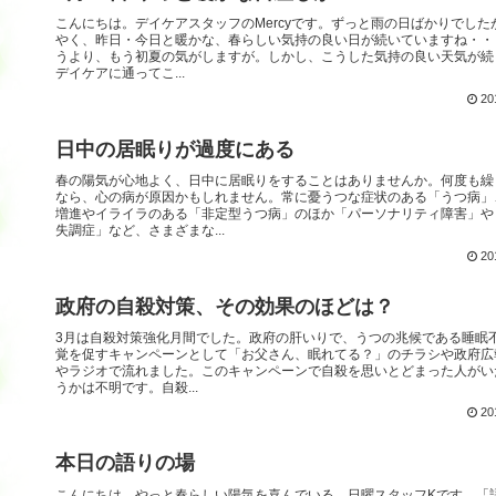
こんにちは。デイケアスタッフのMercyです。ずっと雨の日ばかりでした
やく、昨日・今日と暖かな、春らしい気持の良い日が続いていますね・・
うより、もう初夏の気がしますが。しかし、こうした気持の良い天気が続
デイケアに通ってこ...
20
日中の居眠りが過度にある
春の陽気が心地よく、日中に居眠りをすることはありませんか。何度も繰
なら、心の病が原因かもしれません。常に憂うつな症状のある「うつ病」
増進やイライラのある「非定型うつ病」のほか「パーソナリティ障害」や
失調症」など、さまざまな...
20
政府の自殺対策、その効果のほどは？
3月は自殺対策強化月間でした。政府の肝いりで、うつの兆候である睡眠
覚を促すキャンペーンとして「お父さん、眠れてる？」のチラシや政府広
やラジオで流れました。このキャンペーンで自殺を思いとどまった人がい
うかは不明です。自殺...
20
本日の語りの場
こんにちは。やっと春らしい陽気を喜んでいる、日曜スタッフKです。「