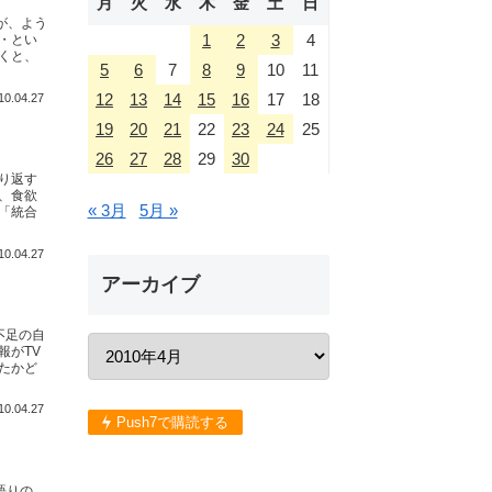
月
火
水
木
金
土
日
が、よう
1
2
3
4
・とい
くと、
5
6
7
8
9
10
11
12
13
14
15
16
17
18
10.04.27
19
20
21
22
23
24
25
26
27
28
29
30
り返す
、食欲
« 3月
5月 »
「統合
10.04.27
アーカイブ
不足の自
報がTV
たかど
10.04.27
Push7で購読する
語りの