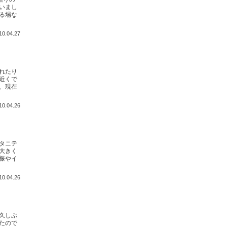
いまし
る場な
10.04.27
れたり
近くで
、現在
10.04.26
タニテ
大きく
振やイ
10.04.26
久しぶ
たので