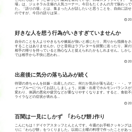
場」は、ジェネラル主催の人気コーナー。今日もたくさんの方で賑わって
た。「語りの場」とは、集まった人が話したいと思うことを、自由に話せ
のですが、今日の語りは深...
20
好きな人を想う行為がいきすぎていませんか
自分のことを人よりやきもちや嫉妬が強いと感じたり、周りから指摘をさ
することはありませんか。ひと昔前はラブレターを頻繁に送ったり、家の
相手の帰りを待っていると熱心な人と捉えられたかもしれません。しかし
では相手から不快に思われ...
20
出産後に気分の落ち込みが続く
待望の赤ちゃんを妊娠・出産したのに、何だか気分が落ち込む・・・。マ
ィーブルーについてお話ししましょう。妊娠・出産でホルモンバランスが
変わり、体調の悪化や疲労などが重なりやすくなります。すると、食欲不
ライラなどの症状が表れる...
20
百聞は一見にしかず ｢わらび餅｣作り
こんにちは！デイケアスタッフとんとんです。今週のお手軽クッキングは
りに「わらび餅」をつくりました。以前に土曜の料理で作ったことがあっ